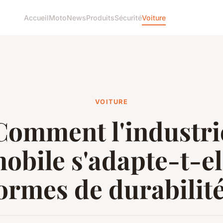
Accueil
Moto
News
Produits
Sécurité
Voiture
VOITURE
Comment l'industri
obile s'adapte-t-el
ormes de durabilité