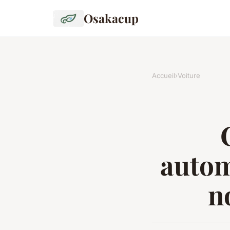
Osakacup
Accueil
›
Voiture
autom
n