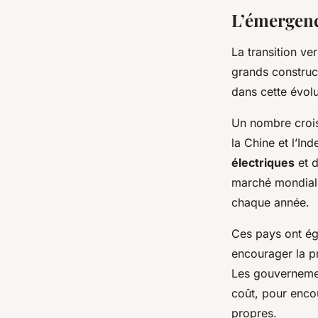
L’émergenc
La transition ve
grands construc
dans cette évolu
Un nombre croi
la Chine et l’In
électriques
et d
marché mondial 
chaque année.
Ces pays ont ég
encourager la pr
Les gouvernement
coût, pour enco
propres.