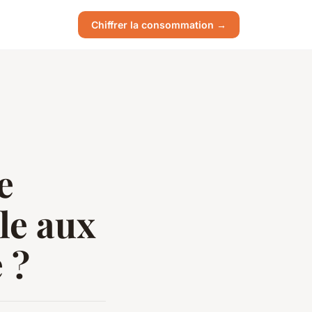
Chiffrer la consommation →
e
le aux
 ?