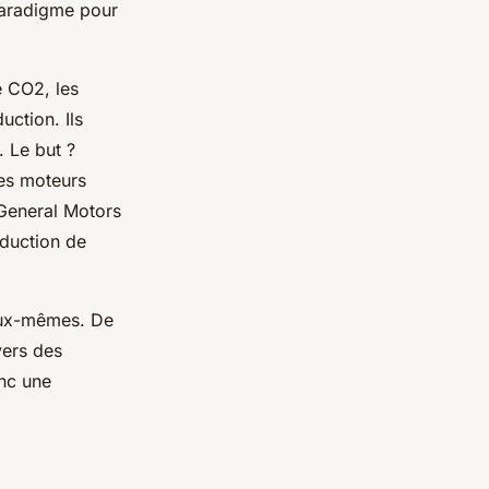
paradigme pour
e CO2, les
ction. Ils
. Le but ?
les moteurs
General Motors
oduction de
 eux-mêmes. De
vers des
onc une