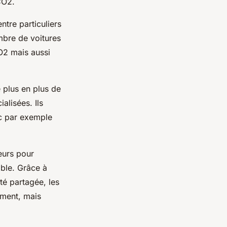
CO2.
ntre particuliers
mbre de voitures
CO2 mais aussi
 plus en plus de
alisées. Ils
ec par exemple
teurs pour
ible. Grâce à
ité partagée, les
ement, mais