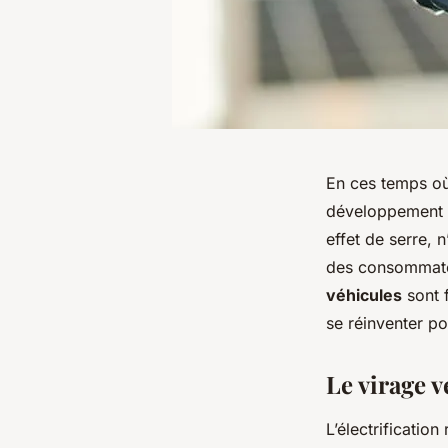
En ces temps où 
développement 
effet de serre, 
des consommateu
véhicules
sont f
se réinventer po
Le virage v
L’électrificatio