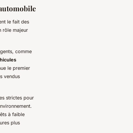
 automobile
t le fait des
 rôle majeur
ergents, comme
hicules
nue le premier
es vendus
s strictes pour
’environnement.
êts à faible
ures plus