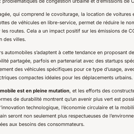
 problématiques de congestion urbaine et d’émissions de 
agée, qui comprend le covoiturage, la location de voitures e
ottes de véhicules en libre-service, permet de réduire le no
 les routes. Cela a un impact positif sur les émissions de 
n des villes.
rs automobiles s’adaptent à cette tendance en proposant de
lité partagée, parfois en partenariat avec des startups spéci
ement des véhicules spécifiques pour ce type d’usage, av
ectriques compactes idéales pour les déplacements urbains.
omobile est en pleine mutation
, et les efforts des construc
rmes de durabilité montrent qu’un avenir plus vert est poss
, l’innovation technologique, l’économie circulaire et la mobil
ain seront non seulement plus respectueuses de l’environn
tées aux besoins des consommateurs.