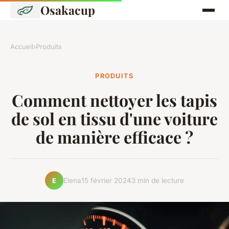
Osakacup
Accueil
›
Produits
PRODUITS
Comment nettoyer les tapis
de sol en tissu d'une voiture
de manière efficace ?
Elena
15 février 2024
3 min de lecture
E