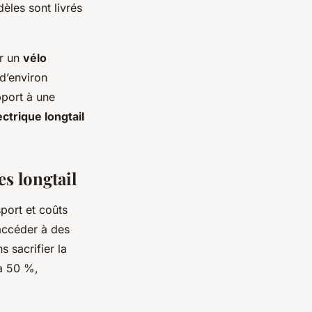
èles sont livrés
er un
vélo
d’environ
pport à une
ctrique longtail
es longtail
port et coûts
 accéder à des
 sacrifier la
'à 50 %,