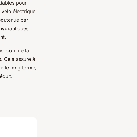
ttables pour
 vélo électrique
soutenue par
 hydrauliques,
nt.
ris, comme la
s. Cela assure à
ur le long terme,
éduit.