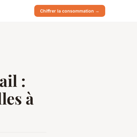
Chiffrer la consommation →
il :
les à