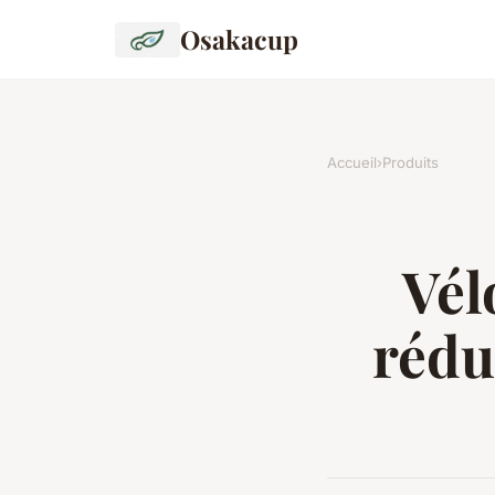
Osakacup
Accueil
›
Produits
Vél
rédu