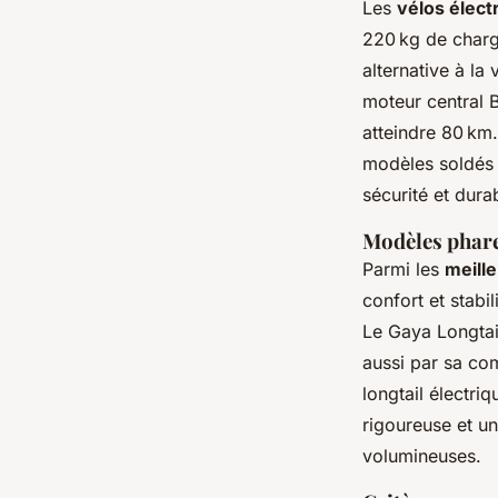
Les
vélos élect
220 kg de charge
alternative à la
moteur central 
atteindre 80 km.
modèles soldés 
sécurité et durab
Modèles phare
Parmi les
meille
confort et stabi
Le Gaya Longtail
aussi par sa co
longtail électri
rigoureuse et un
volumineuses.