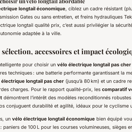
choisir un vélo longtail abordable
ectrique longtail économique
, ciblez un cadre résistant (p
smission Gates ou sans entretien, et freins hydrauliques Tekt
trique longtail qualité prix, c’est aussi privilégier la sécurité
’autonomie adaptée à la ville.
 sélection, accessoires et impact écologi
telligente pour choisir un
vélo électrique longtail pas cher
ères techniques : une batterie performante garantissant la me
électrique longtail pas cher
(jusqu’à 80 km) et un cadre re
des charges. Pour le rapport qualité-prix, les
comparatif v
t
démontrent l’intérêt des modèles reconditionnés robustes 
os conjuguent durabilité et agilité, idéaux pour le cyclisme 
es, un
vélo électrique longtail économique
bien équipé vous
 : paniers de 100 L pour les courses volumineuses, sièges e