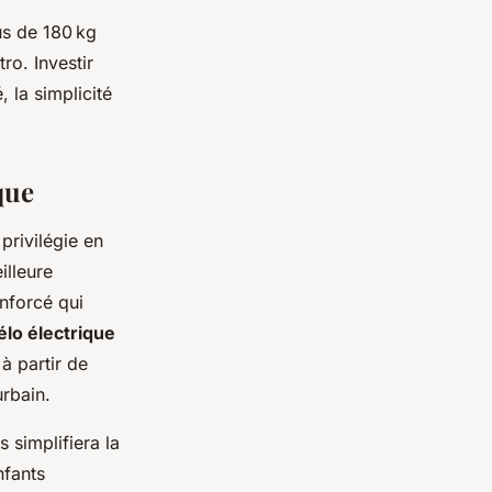
lus de 180 kg
ro. Investir
, la simplicité
que
privilégie en
illeure
nforcé qui
élo électrique
à partir de
urbain.
 simplifiera la
nfants