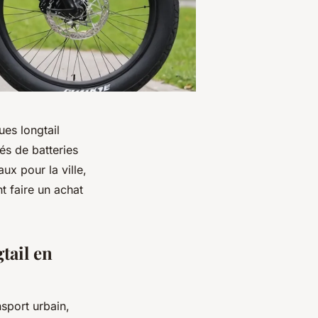
ues longtail
és de batteries
ux pour la ville,
t faire un achat
gtail en
nsport urbain,