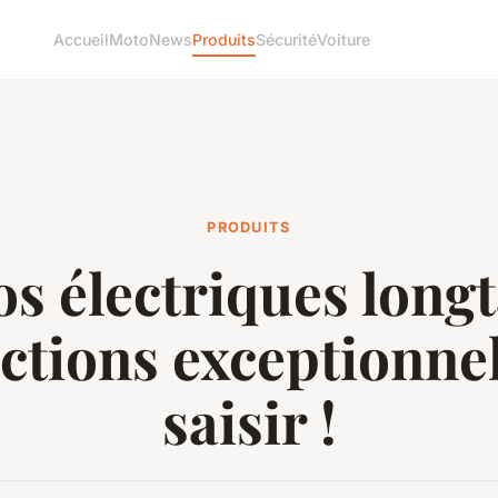
Accueil
Moto
News
Produits
Sécurité
Voiture
PRODUITS
os électriques longta
ctions exceptionnel
saisir !