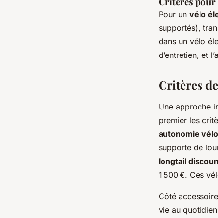
Critères pour 
Pour un
vélo él
supportés), tran
dans un vélo élec
d’entretien, et l
Critères de
Une approche in
premier les crit
autonomie vélo 
supporte de lour
longtail discoun
1 500 €. Ces vél
Côté accessoir
vie au quotidien