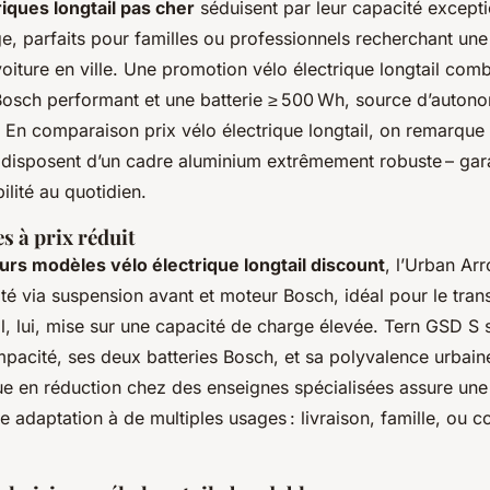
riques longtail pas cher
séduisent par leur capacité exceptio
, parfaits pour familles ou professionnels recherchant une
 voiture en ville. Une promotion vélo électrique longtail com
Bosch performant et une batterie ≥ 500 Wh, source d’auton
 En comparaison prix vélo électrique longtail, on remarque
disposent d’un cadre aluminium extrêmement robuste – gara
ilité au quotidien.
s à prix réduit
urs modèles vélo électrique longtail discount
, l’Urban Ar
lité via suspension avant et moteur Bosch, idéal pour le tran
, lui, mise sur une capacité de charge élevée. Tern GSD S 
mpacité, ses deux batteries Bosch, et sa polyvalence urbain
que en réduction chez des enseignes spécialisées assure une
e adaptation à de multiples usages : livraison, famille, ou c