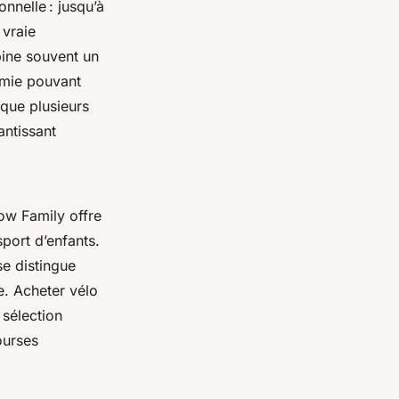
nnelle : jusqu’à
 vraie
bine souvent un
omie pouvant
 que plusieurs
ntissant
row Family offre
sport d’enfants.
se distingue
e. Acheter vélo
 sélection
ourses