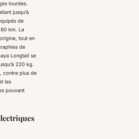
ges lourdes.
llant jusqu’à
équipés de
 80 km. La
rigine, tout en
graphies de
Gaya Longtail se
 jusqu’à 220 kg.
, contre plus de
t les
ues pouvant
électriques