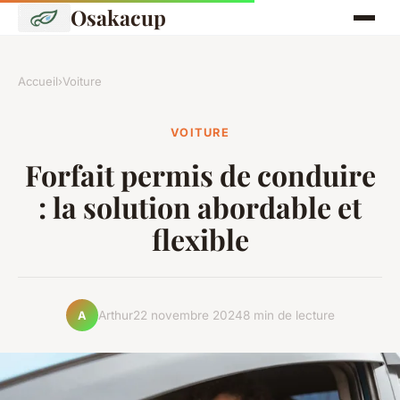
Osakacup
Accueil
›
Voiture
VOITURE
Forfait permis de conduire
: la solution abordable et
flexible
Arthur
22 novembre 2024
8 min de lecture
A