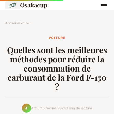
Osakacup
Accueil
›
Voiture
VOITURE
Quelles sont les meilleures
méthodes pour réduire la
consommation de
carburant de la Ford F-150
?
Arthur
15 février 2024
3 min de lecture
A