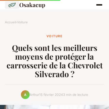
Osakacup
Accueil
›
Voiture
VOITURE
Quels sont les meilleurs
moyens de protéger la
carrosserie de la Chevrolet
Silverado ?
Arthur
15 février 2024
3 min de lecture
A